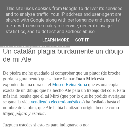
This site uses cookies from Google to deliver its services
and to analyze traffic. Your IP address and user-agent are
shared with Google along with performance and security
metrics to ensure quality of service, generate usage
statistics, and to detect and address abuse.
LEARN MORE
GOT IT
jueves, 12 de junio de 2008
Un catalán plagia burdamente un dibujo
de mi Ale
De piedra me he quedado al comprobar que un pintor (de brocha
gorda, seguramente) que se hace llamar
Joan Miró
está
exponiendo una obra en el
Museo Reina Sofía
que es una copia
exacta de un dibujo que ha hecho Ale para un trabajo del cole. Para
más inri, resulta que el tal Miró (que por lo que he podido averiguar
se gana la vida
vendiendo electrodomésticos
) ha fusilado hasta el
nombre de la obra, que Ale había bautizado originalmente como
Mujer, pájaro y estrella
.
Juzguen ustedes si esto es para indignarse o no: