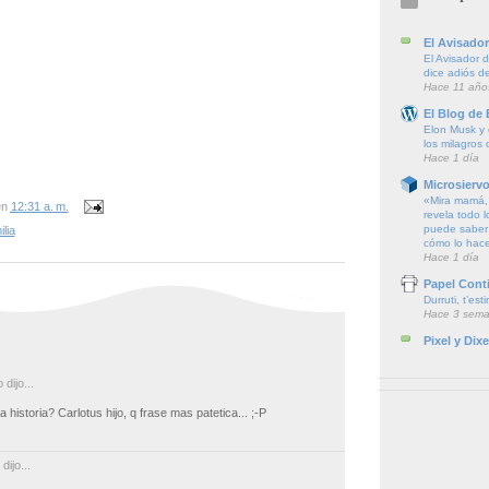
El Avisador
El Avisador 
dice adiós de
Hace 11 año
El Blog de
Elon Musk y e
los milagros
Hace 1 día
Microsierv
«Mira mamá, 
en
12:31 a. m.
revela todo l
puede saber 
ilia
cómo lo hac
Hace 1 día
Papel Cont
Durruti, t’est
Hace 3 sem
Pixel y Dixe
dijo...
 historia? Carlotus hijo, q frase mas patetica... ;-P
dijo...