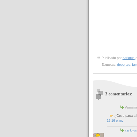
Publicado por
carlotus
Etiquetas:
deportes
,
fam
3 comentarios:
Anónimo 
¿Cesc pasa a la
12:16 p. m.
carlotus