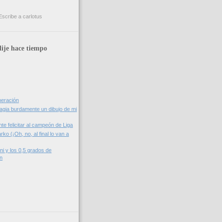
ije hace tiempo
neración
lagia burdamente un dibujo de mi
te felicitar al campeón de Liga
o (¡Oh, no, al final lo van a
ni y los 0,5 grados de
n