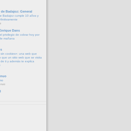
 de Badajoz: General
de Badajoz cumple 10 años y
finitivamente
s
 Enrique Dans
l privilegio de cobrar hoy por
 de mañana
os
sin cookies»: una web que
o que un sitio web que se visita
de ti y además te explica
e
inuo
imo
anas
l