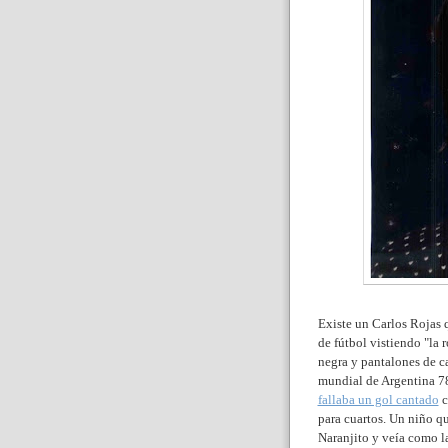
Existe un Carlos Rojas q
de fútbol vistiendo "la 
negra y pantalones de c
mundial de Argentina 7
fallaba un gol cantado
c
para cuartos. Un niño q
Naranjito y veía como la