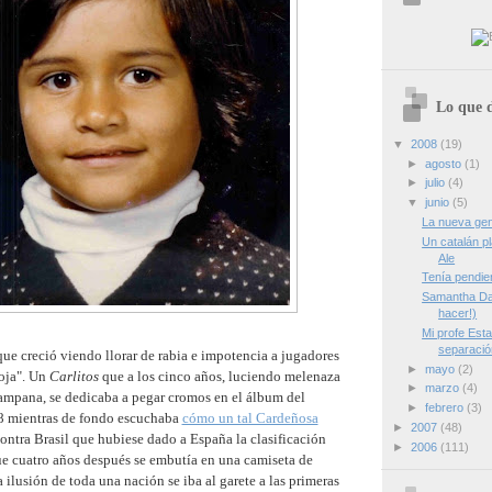
Lo que d
▼
2008
(19)
►
agosto
(1)
►
julio
(4)
▼
junio
(5)
La nueva ge
Un catalán p
Ale
Tenía pendien
Samantha Dark
hacer!)
Mi profe Esta
separació
ue creció viendo llorar de rabia e impotencia a jugadores
►
mayo
(2)
roja". Un
Carlitos
que a los cinco años, luciendo melenaza
►
marzo
(4)
ampana, se dedicaba a pegar cromos en el álbum del
►
febrero
(3)
8 mientras de fondo escuchaba
cómo un tal Cardeñosa
►
2007
(48)
ontra Brasil que hubiese dado a España la clasificación
►
2006
(111)
ue cuatro años después se embutía en una camiseta de
 ilusión de toda una nación se iba al garete a las primeras