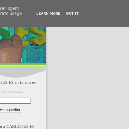
user-agent
erate usage
LEARN MORE
GOT IT
S.ES en tu correo
dirección e-mail:
reo a CARLOTUS.ES