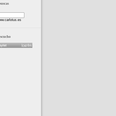
buscas
escucho