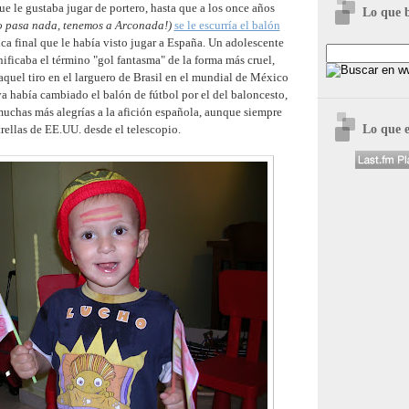
e le gustaba jugar de portero, hasta que a los once años
Lo que 
o pasa nada, tenemos a Arconada!)
se le escurría el balón
ca final que le había visto jugar a España. Un adolescente
ificaba el término "gol fantasma" de la forma más cruel,
aquel tiro en el larguero de Brasil en el mundial de México
a había cambiado el balón de fútbol por el del baloncesto,
muchas más alegrías a la afición española, aunque siempre
Lo que 
trellas de EE.UU. desde el telescopio.