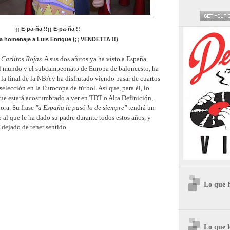
¡¡ E-pa-ña !!
¡¡ E-pa-ña !!
a homenaje a Luis Enrique (¡¡ VENDETTA !!)
o
Carlitos Rojas
. A sus dos añitos ya ha visto a España
l mundo y el subcampeonato de Europa de baloncesto, ha
 la final de la NBA y ha disfrutado viendo pasar de cuartos
selección en la Eurocopa de fútbol. Así que, para él, lo
que estará acostumbrado a ver en TDT o Alta Definición,
ora. Su frase
"a España le pasó lo de siempre"
tendrá un
 al que le ha dado su padre durante todos estos años, y
 dejado de tener sentido.
Lo que 
Lo que l