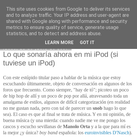
This site uses cookies from Google to deliver its services
and to analyze traffic. Your IP address and user-agent are
shared with Google along with performance and security
metrics to ensure quality of service, generate usage
statistics, and to detect and address abuse.
LEARN MORE
GOT IT
lunes, 25 de junio de 2007
Lo que sonaría ahora en mi iPod (si
tuviese un iPod)
Con este estúpido titular paso a hablar de la música que estoy
escuchando últimamente, objeto de conversación en algunos de los
foros que frecuento. Como siempre, "hay de tó"; picoteo un poco
de hip hop de allí y un poco de pop por allá, atravesando toda un
amalgama de estilos, algunos de difícil categorización (en realidad
no me gustan nada, pero con tal de parecer un
snob
hago lo que
sea). El caso es que al final se trata de música. Y en mi opinión, de
buena música (y una mierda: cuando nadie me ve me pongo los
cascos y escucho sevillanas de
Manolo Orta
y a la que para mí es
la mejor ¿y única?
boy band
española: los
euroinvisibles D'Nasch
).