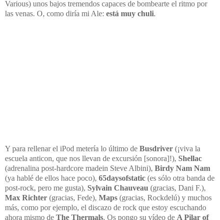
Various) unos bajos tremendos capaces de bombearte el ritmo por
las venas. O, como diría mi Ale:
está muy chuli
.
Y para rellenar el iPod metería lo último de
Busdriver
(¡viva la
escuela anticon, que nos llevan de excursión [sonora]!),
Shellac
(adrenalina post-hardcore madein Steve Albini),
Birdy Nam Nam
(ya hablé de ellos hace poco),
65daysofstatic
(es sólo otra banda de
post-rock, pero me gusta),
Sylvain Chauveau
(gracias, Dani F.),
Max Richter
(gracias, Fede),
Maps
(gracias, Rockdelú) y muchos
más, como por ejemplo, el discazo de rock que estoy escuchando
ahora mismo de
The Thermals
. Os pongo su vídeo de
A Pilar of