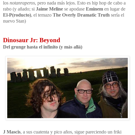
los
notanraperos
, pero nada más lejos. Esto es hip hop de cabo a
rabo (y añado; si
Jaime Meline
se apodase
Eminem
en lugar de
El-P(roducto)
, el temazo
The Overly Dramatic Truth
sería el
nuevo Stan)
Dinosaur Jr: Beyond
Del grunge hasta el infinito (y más allá)
J Mascis
, a sus cuatenta y pico años, sigue pareciendo un friki