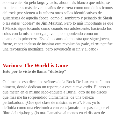
adolescente. Su pelo largo y lacio, ahora más blanco que rubio, se
mantiene tras más de veinte años de carrera como uno de los iconos
del rock (me vienen a la cabeza otros sellos identificativos de
guitarristas de aquella época, como el sombrero y peinado de
Slash
o las gafas "dobles" de
Jim Martin
). Pero lo más importante es que
J Mascis sigue tocando como cuando era adolescente, haciendo los
solos con la misma energía juvenil, componiendo como un
enamorado primerizo. Este dinosaurio demuestra que sigue joven,
fuerte, capaz incluso de inspirar otra revolución (vale, el
grunge
fue
una revolución mediática, pero revolución al fin y al cabo)
Various: The World is Gone
Esto por lo visto de llama "dubstep"
O al menos eso dicen los señores de la Rock De Lux en su último
número, donde dedican un reportaje a este
nuevo estilo
. El caso es
que meten en el mismo saco-etiqueta a Burial, otro de los discos
que más me ha sorprendido últimamente, de una belleza
perturbadora. ¿Que qué clase de música es esta?. Pues yo lo
definiría como una electrónica con ecos jamaicanos pasada por el
filtro del trip-hop y (lo más llamativo al menos en el discazo de