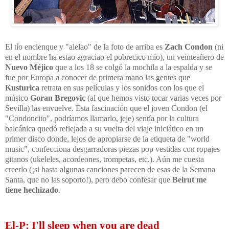
El tío enclenque y "alelao" de la foto de arriba es
Zach Condon
(ni
en el nombre ha estao agraciao el pobrecico mío), un veinteañero de
Nuevo Méjico
que a los 18 se colgó la mochila a la espalda y se
fue por Europa a conocer de primera mano las gentes que
Kusturica
retrata en sus películas y los sonidos con los que el
músico
Goran Bregovic
(al que hemos visto tocar varias veces por
Sevilla) las envuelve. Esta fascinación que el joven Condon (el
"Condoncito", podríamos llamarlo, jeje) sentía por la cultura
balcánica quedó reflejada a su vuelta del viaje iniciático en un
primer disco donde, lejos de apropiarse de la etiqueta de "world
music", confecciona desgarradoras piezas pop vestidas con ropajes
gitanos (ukeleles, acordeones, trompetas, etc.). Aún me cuesta
creerlo (¡si hasta algunas canciones parecen de esas de la Semana
Santa, que no las soporto!), pero debo confesar que
Beirut me
tiene hechizado
.
El-P: I'll sleep when you are dead