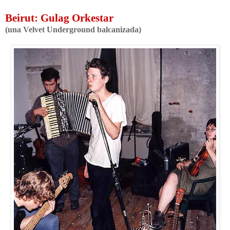
Beirut: Gulag Orkestar
(una Velvet Underground balcanizada)