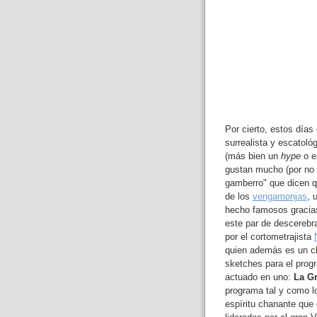
Por cierto, estos día
surrealista y escatoló
(más bien un
hype
o e
gustan mucho (por no
gamberro" que dicen q
de los
vengamonjas
, 
hecho famosos gracia
este par de descerebr
por el cortometrajista
quien además es un cha
sketches para el prog
actuado en uno:
La G
programa tal y como l
espíritu chanante que