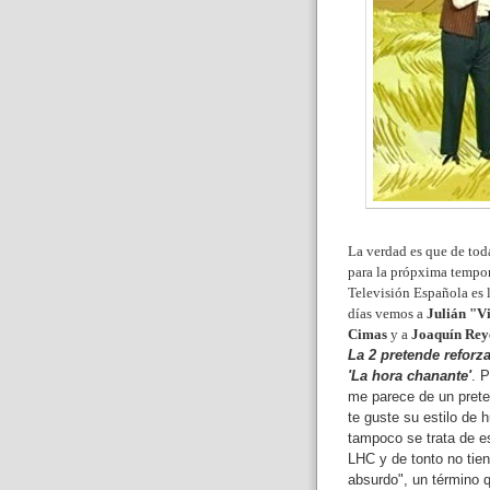
La verdad es que de tod
para la própxima tempor
Televisión Española es
días vemos a
Julián "V
Cimas
y a
Joaquín Rey
La 2 pretende reforz
'La hora chanante'
. P
me parece de un prete
te guste su estilo de 
tampoco se trata de e
LHC y de tonto no tien
absurdo", un término 