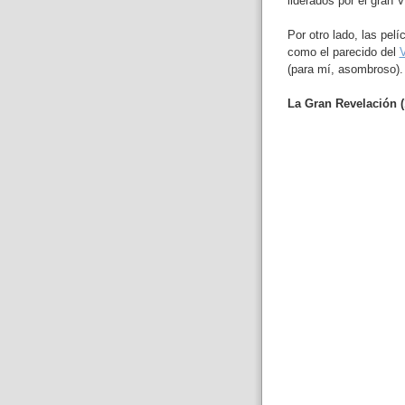
liderados por el gran V
Por otro lado, las pelí
como el parecido del
V
(para mí, asombroso).
La Gran Revelación (1