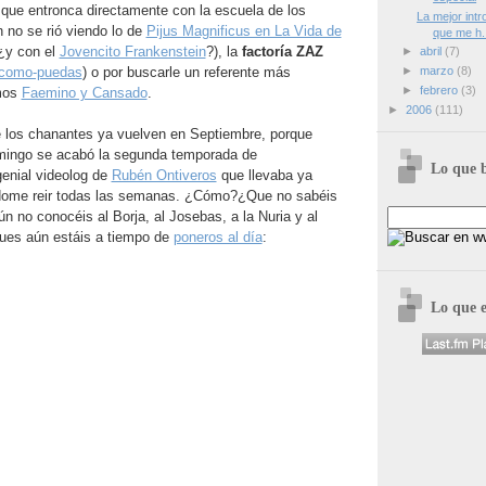
 que entronca directamente con la escuela de los
La mejor int
 no se rió viendo lo de
Pijus Magnificus en La Vida de
que me h.
¿y con el
Jovencito Frankenstein
?), la
factoría ZAZ
►
abril
(7)
-como-puedas
) o por buscarle un referente más
►
marzo
(8)
►
febrero
(3)
mos
Faemino y Cansado
.
►
2006
(111)
 los chanantes ya vuelven en Septiembre, porque
mingo se acabó la segunda temporada de
Lo que 
genial videolog de
Rubén Ontiveros
que llevaba ya
ome reir todas las semanas. ¿Cómo?¿Que no sabéis
 no conocéis al Borja, al Josebas, a la Nuria y al
Pues aún estáis a tiempo de
poneros al día
:
Lo que 