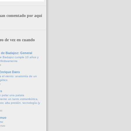
han comentado por aquí
eo de vez en cuando
 de Badajoz: General
de Badajoz cumple 10 años y
finitivamente
s
 Enrique Dans
a el viento: anatomía de un
gético
s
os
 pelar una patata
ente un tanto estrambótica,
r, alta presión, tecnología (y
as
inuo
imo
anas