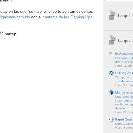
icentín.
culas en las que "se inspira" el corto son tan evidentes
Lo que 
igalondo-barbudo
con el
cantante de los Flaming Lips
ª parte):
Lo que l
El Avisador
El Avisador 
dice adiós de
Hace 11 año
El Blog de
Trump, contr
suicidio ener
Hace 3 hora
Microsierv
Una forma de
instantáneam
mediante vapo
dinero)
Hace 22 hor
Papel Cont
Durruti, t’est
Hace 3 sem