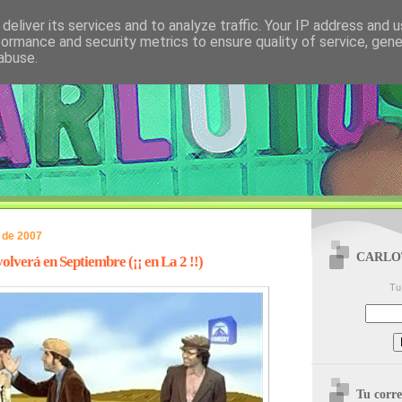
deliver its services and to analyze traffic. Your IP address and 
formance and security metrics to ensure quality of service, gen
abuse.
 de 2007
CARLOTU
lverá en Septiembre (¡¡ en La 2 !!)
Tu 
Tu cor