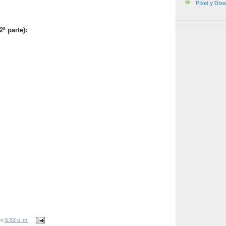
Pixel y Dixe
ª parte):
en
5:53 p. m.