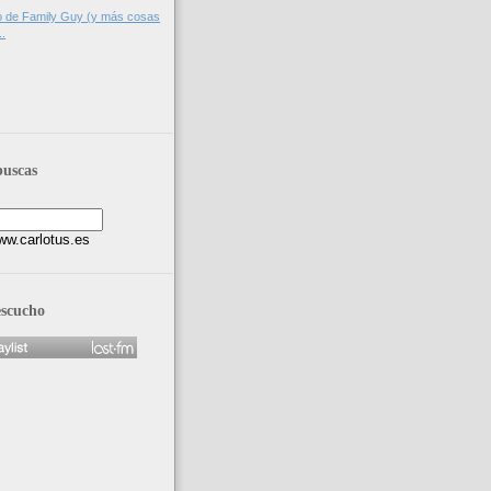
ro de Family Guy (y más cosas
..
buscas
escucho