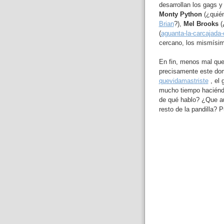
desarrollan los gags y
Monty Python
(¿quién
Brian
?),
Mel Brooks
(
(
aguanta-la-carcajada
cercano, los mismísi
En fin, menos mal que
precisamente este do
quevidamastriste
, el 
mucho tiempo haciénd
de qué hablo? ¿Que aún
resto de la pandilla? 