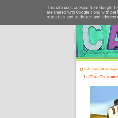
This site uses cookies from Google to 
are shared with Google along with per
statistics, and to detect and address 
miércoles, 30 de mayo
La Hora Chanante vo