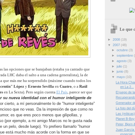
Lo que d
►
2008
(19)
▼
2007
(48)
►
octubre
(3)
►
septiembre
►
agosto
(3)
►
julio
(1)
as las opciones que se barajaban (estaba ya cantado que
►
junio
(8)
ada LHC daba el salto a una cadena generalista), la de
▼
mayo
(10)
 la que más me ha sorprendido (máxime cuando todos los
La Hora Chan
icentín" López
y
Ernesto Sevilla
en
Cuatro
, o a
Raúl
en La 2...
es
en La Sexta). Pero según cuenta
El País
, parece ser que
El juego de l
ar su nueva identidad con el humor inteligente de
Recuperando 
Generador de
or cierto, a mí personalmente lo de "humor inteligente"
La foto del d
ncioso que no veas. Da la impresión de que como no
Las (míticas
humor, es que eres poco menos que gilipollas, y
Planet B-Boy
so (por ejemplo, a mi amigo Marcos no le gusta nada
Peter, Bjorn
e un pelo, desde luego). Yo prefiero llamarlo "humor
Juan García 
que está mucho más acorde con la forma en que se
especial