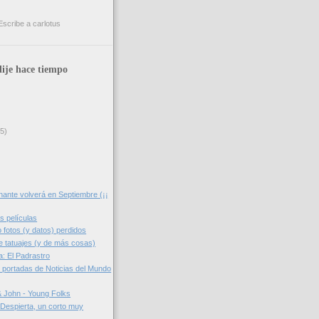
ije hace tiempo
(5)
ante volverá en Septiembre (¡¡
as películas
fotos (y datos) perdidos
 tatuajes (y de más cosas)
ía: El Padrastro
) portadas de Noticias del Mundo
 & John - Young Folks
Despierta, un corto muy