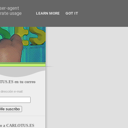
user-agent
erate usage
LEARN MORE
GOT IT
S.ES en tu correo
dirección e-mail:
reo a CARLOTUS.ES