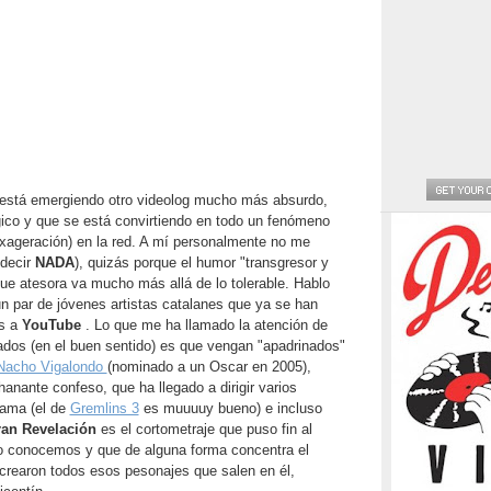
s está emergiendo otro videolog mucho más absurdo,
gico y que se está convirtiendo en todo un fenómeno
xageración) en la red. A mí personalmente no me
 decir
NADA
), quizás porque el humor "transgresor y
ue atesora va mucho más allá de lo tolerable. Hablo
un par de jóvenes artistas catalanes que ya se han
s a
YouTube
. Lo que me ha llamado la atención de
ados (en el buen sentido) es que vengan "apadrinados"
Nacho Vigalondo
(nominado a un Oscar en 2005),
nante confeso, que ha llegado a dirigir varios
rama (el de
Gremlins 3
es muuuuy bueno) e incluso
ran Revelación
es el cortometraje que puso fin al
o conocemos y que de alguna forma concentra el
 crearon todos esos pesonajes que salen en él,