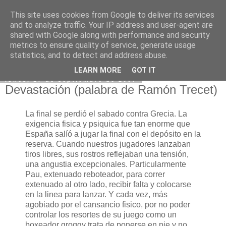
This site uses cookies from Google to deliver its services
and to analyze traffic. Your IP address and user-agent are
shared with Google along with performance and security
metrics to ensure quality of service, generate usage
statistics, and to detect and address abuse.
LEARN MORE
GOT IT
lunes, 17 de septiembre de 2007
Devastación (palabra de Ramón Trecet)
La final se perdió el sabado contra Grecia. La
exigencia fisica y psiquica fue tan enorme que
España salíó a jugar la final con el depósito en la
reserva. Cuando nuestros jugadores lanzaban
tiros libres, sus rostros reflejaban una tensión,
una angustia excepcionales. Particularmente
Pau, extenuado reboteador, para correr
extenuado al otro lado, recibir falta y colocarse
en la linea para lanzar. Y cada vez, más
agobiado por el cansancio fisico, por no poder
controlar los resortes de su juego como un
boxeador groggy trata de ponerse en pie y no