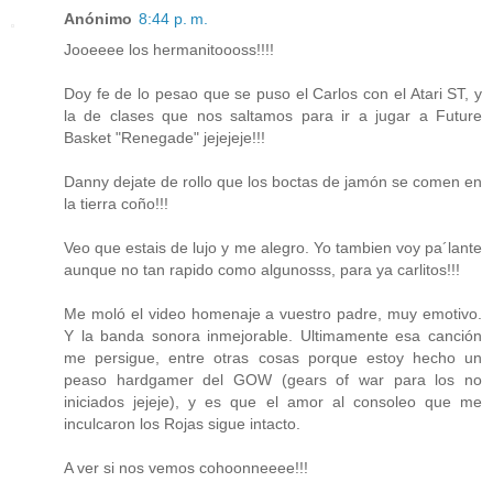
Anónimo
8:44 p. m.
Jooeeee los hermanitoooss!!!!
Doy fe de lo pesao que se puso el Carlos con el Atari ST, y
la de clases que nos saltamos para ir a jugar a Future
Basket "Renegade" jejejeje!!!
Danny dejate de rollo que los boctas de jamón se comen en
la tierra coño!!!
Veo que estais de lujo y me alegro. Yo tambien voy pa´lante
aunque no tan rapido como algunosss, para ya carlitos!!!
Me moló el video homenaje a vuestro padre, muy emotivo.
Y la banda sonora inmejorable. Ultimamente esa canción
me persigue, entre otras cosas porque estoy hecho un
peaso hardgamer del GOW (gears of war para los no
iniciados jejeje), y es que el amor al consoleo que me
inculcaron los Rojas sigue intacto.
A ver si nos vemos cohoonneeee!!!