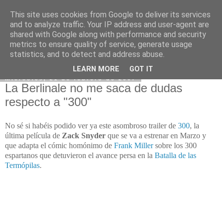
This site uses cookies from Google to deliver its services
and to analyze traffic. Your IP address and user-agent are
shared with Google along with performance and security
metrics to ensure quality of service, generate usage
statistics, and to detect and address abuse.
LEARN MORE
GOT IT
miércoles, 21 de febrero de 2007
La Berlinale no me saca de dudas
respecto a "300"
No sé si habéis podido ver ya este asombroso trailer de
300
, la
última película de
Zack Snyder
que se va a estrenar en Marzo y
que adapta el cómic homónimo de
Frank Miller
sobre los 300
espartanos que detuvieron el avance persa en la
Batalla de las
Termópilas
.