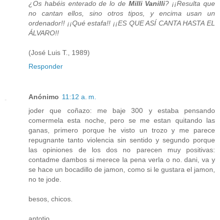
¿Os habéis enterado de lo de
Milli Vanilli
? ¡¡Resulta que
no cantan ellos, sino otros tipos, y encima usan un
ordenador!! ¡¡Qué estafa!! ¡¡ES QUE ASÍ CANTA HASTA EL
ÁLVARO!!
(José Luis T., 1989)
Responder
Anónimo
11:12 a. m.
joder que coñazo: me baje 300 y estaba pensando
comermela esta noche, pero se me estan quitando las
ganas, primero porque he visto un trozo y me parece
repugnante tanto violencia sin sentido y segundo porque
las opiniones de los dos no parecen muy positivas:
contadme dambos si merece la pena verla o no. dani, va y
se hace un bocadillo de jamon, como si le gustara el jamon,
no te jode.
besos, chicos.
antotio