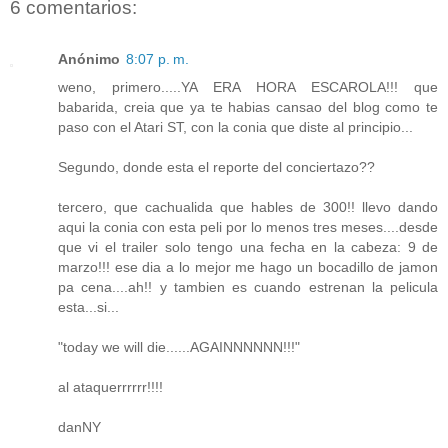
6 comentarios:
Anónimo
8:07 p. m.
weno, primero.....YA ERA HORA ESCAROLA!!! que
babarida, creia que ya te habias cansao del blog como te
paso con el Atari ST, con la conia que diste al principio...
Segundo, donde esta el reporte del conciertazo??
tercero, que cachualida que hables de 300!! llevo dando
aqui la conia con esta peli por lo menos tres meses....desde
que vi el trailer solo tengo una fecha en la cabeza: 9 de
marzo!!! ese dia a lo mejor me hago un bocadillo de jamon
pa cena....ah!! y tambien es cuando estrenan la pelicula
esta...si...
"today we will die......AGAINNNNNN!!!"
al ataquerrrrrr!!!!
danNY