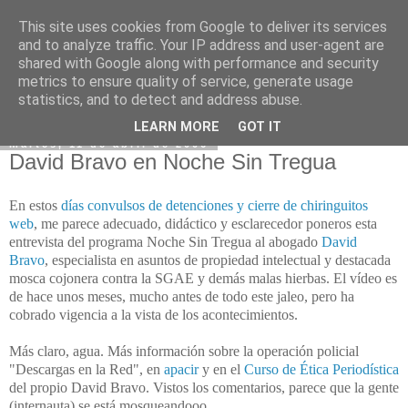
This site uses cookies from Google to deliver its services
and to analyze traffic. Your IP address and user-agent are
shared with Google along with performance and security
metrics to ensure quality of service, generate usage
statistics, and to detect and address abuse.
LEARN MORE
GOT IT
martes, 11 de abril de 2006
David Bravo en Noche Sin Tregua
En estos
días convulsos de detenciones y cierre de chiringuitos
web
, me parece adecuado, didáctico y esclarecedor poneros esta
entrevista del programa Noche Sin Tregua al abogado
David
Bravo
, especialista en asuntos de propiedad intelectual y destacada
mosca cojonera contra la SGAE y demás malas hierbas. El vídeo es
de hace unos meses, mucho antes de todo este jaleo, pero ha
cobrado vigencia a la vista de los acontecimientos.
Más claro, agua. Más información sobre la operación policial
"Descargas en la Red", en
apacir
y en el
Curso de Ética Periodística
del propio David Bravo. Vistos los comentarios, parece que la gente
(internauta) se está mosqueandooo...